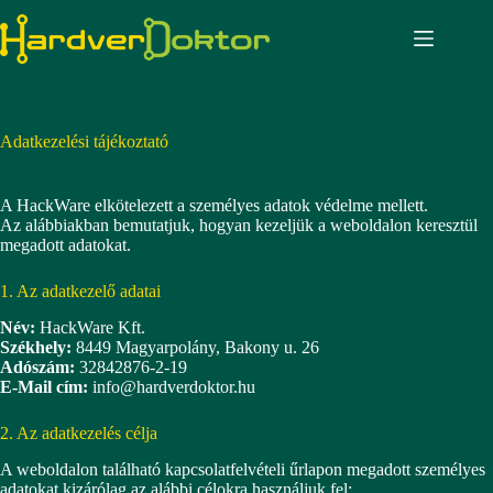
Skip
to
content
Adatkezelési tájékoztató
A HackWare elkötelezett a személyes adatok védelme mellett.
Az alábbiakban bemutatjuk, hogyan kezeljük a weboldalon keresztül
megadott adatokat.
1. Az adatkezelő adatai
Név:
HackWare Kft.
Székhely:
8449 Magyarpolány, Bakony u. 26
Adószám:
32842876-2-19
E-Mail cím:
info@hardverdoktor.hu
2. Az adatkezelés célja
A weboldalon található kapcsolatfelvételi űrlapon megadott személyes
adatokat kizárólag az alábbi célokra használjuk fel: